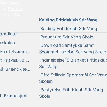
Open menu
Forsiden
Om Os
Kolding Fritidsklub Sdr Vang
Kolding Fritidsklub Sdr Vang
Brændkjær
Brouchure Sdr Vang Skole
rskolen
Download Samtykke Samt
Download Samtykke Samt Svømmetilladelse Brændkjær
Svømmetilladelse Sdr Vang Skole
Indmeldelse´s Blanket Fritidsklu
Indmeldelse´s Blanket Fritidsklub Brændkjærskolen
Sdr Vang
Ofte Stillede Spørgsmål Brændkjærskolen
Ofte Stillede Spørgsmål Sdr Van
Skolen
Bestyrelse Fritidsklub Sdr Vang
lub Brændkjær
Skole